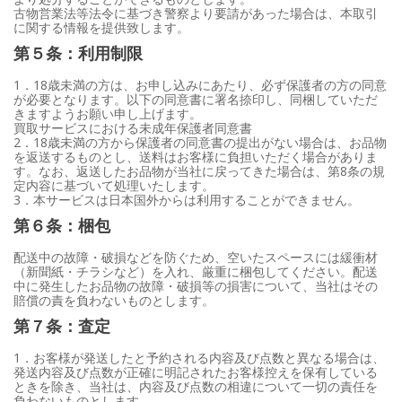
古物営業法等法令に基づき警察より要請があった場合は、本取引
に関する情報を提供致します。
第５条：利用制限
1．18歳未満の方は、お申し込みにあたり、必ず保護者の方の同意
が必要となります。以下の同意書に署名捺印し、同梱していただ
きますようお願い申し上げます。
買取サービスにおける未成年保護者同意書
2．18歳未満の方から保護者の同意書の提出がない場合は、お品物
を返送するものとし、送料はお客様に負担いただく場合がありま
す。なお、返送したお品物が当社に戻ってきた場合は、第8条の規
定内容に基づいて処理いたします。
3．本サービスは日本国外からは利用することができません。
第６条：梱包
配送中の故障・破損などを防ぐため、空いたスペースには緩衝材
（新聞紙・チラシなど）を入れ、厳重に梱包してください。配送
中に発生したお品物の故障・破損等の損害について、当社はその
賠償の責を負わないものとします。
第７条：査定
1．お客様が発送したと予約される内容及び点数と異なる場合は、
発送内容及び点数が正確に明記されたお客様控えを保有している
ときを除き、当社は、内容及び点数の相違について一切の責任を
負わないものとします。