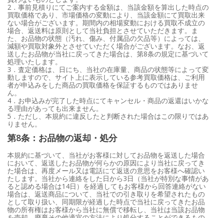
2．事前見積りにてご案内する金額は、当該金額を算出した時点の
買取価格であり、市場価格の変動により、当該金額にて買取出来
ない場合がございます。期間内の相場変動における買取不成立の
場合、返送料は原則として当社負担とさせていただきます。ま
た、お品物の状態（汚れ、傷み、付属品の欠品等）によっては、
減額や買取対象外とさせていただく場合がございます。なお、返
送したお品物が当社に戻ってきた場合は、第8条の規定に基づいて
処理いたします。
3．査定価格は、日にち、当社の在庫量、商品の状態等によって変
動しますので、サイト上に表示している参考買取価格は、ご利用
者が申込みをした商品の買取価格を保証するものではありませ
ん。
4．お申込みが完了した時点にてキャンセル・商品の返還はいかな
る理由があっても出来ません。
5．ただし、本規約に違反したと判断された場合はこの限りではあ
りません。
第8条：お品物の返却・処分
本規約に基づいて、当社がお客様に対してお品物を返送した場合
において、返送したお品物が何らかの原因により当社に戻ってき
た場合は、再度メール又は電話にて返送の意思をお客様へ確認い
たします。当社から連絡をした日から3日（当社が特別な事情があ
ると認める場合は14日）を経過してもお客様から回答連絡がない
場合は、返送商品について、当社での引き取りを希望されたもの
として取り扱い、同期限が経過した時点で当社に戻ってきたお品
物の所有権はお客様から当社に無償で移転し、当社は当該お品物
を売却、廃棄その他適宜の方法により処分することができるもの