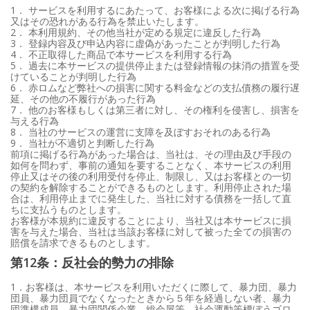
1． サービスを利用するにあたって、お客様による次に掲げる行為
又はその恐れがある行為を禁止いたします。
2． 本利用規約、その他当社が定める規定に違反した行為
3． 登録内容及び申込内容に虚偽があったことが判明した行為
4． 不正取得した商品で本サービスを利用する行為
5． 過去に本サービスの提供停止または登録情報の抹消の措置を受
けていることが判明した行為
6． 赤ロムなど弊社への損害に関する料金などの支払債務の履行遅
延、その他の不履行があった行為
7． 他のお客様もしくは第三者に対し、その権利を侵害し、損害を
与える行為
8． 当社のサービスの運営に支障を及ぼすおそれのある行為
9． 当社が不適切と判断した行為
前項に掲げる行為があった場合は、当社は、その理由及び手段の
如何を問わず、事前の通知を要することなく、本サービスの利用
停止又はその後の利用受付を停止、制限し、又はお客様との一切
の契約を解除することができるものとします。利用停止された場
合は、利用停止までに発生した、当社に対する債務を一括して直
ちに支払うものとします。
お客様が本規約に違反することにより、当社又は本サービスに損
害を与えた場合、当社は当該お客様に対して被った全ての損害の
賠償を請求できるものとします。
第12条：反社会的勢力の排除
1．お客様は、本サービスを利用いただくに際して、暴力団、暴力
団員、暴力団員でなくなったときから５年を経過しない者、暴力
団準構成員、暴力団関係企業、総会屋等、社会運動等標ぼうゴロ