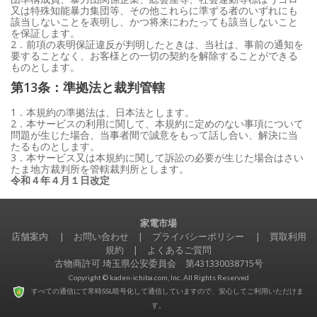
又は特殊知能暴力集団等、その他これらに準ずる者のいずれにも
該当しないことを表明し、かつ将来にわたっても該当しないこと
を保証します。
2．前項の表明保証違反が判明したときは、当社は、事前の通知を
要することなく、お客様との一切の契約を解除することができる
ものとします。
第13条：準拠法と裁判管轄
1．本規約の準拠法は、日本法とします。
2．本サービスの利用に関して、本規約に定めのない事項について
問題が生じた場合、当事者間で誠意をもって話し合い、解決に当
たるものとします。
3．本サービス又は本規約に関して訴訟の必要が生じた場合はさい
たま地方裁判所を管轄裁判所とします。
令和４年４月１日改定
家電市場
店舗案内
|
お問い合わせ
|
プライバシーポリシー
|
買取利用
規約
|
よくあるご質問
古物商許可 埼玉県公安委員会 第431330038715号
Copyright © kaden-ichiba.com, Inc. All Rights Reserved
すべての通信にて常時SSL暗号化して通信していますので、安心してご利用いただけま
す。