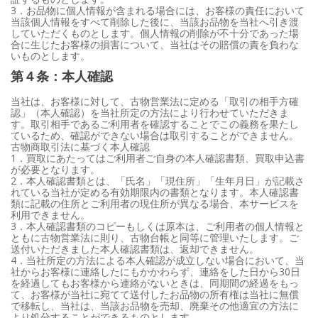
3．お品物に個人情報が含まれる場合には、お客様の責任において
当該個人情報をすべて削除した後に、当該お品物を当社へ引き渡
していただくものとします。個人情報の削除が不十分であった場
合に生じたお客様の損害について、当社はその賠償の責を負わな
いものとします。
第４条：本人確認
当社は、お客様に対して、古物営業法に定める「取引の相手方確
認」（本人確認）を当社所定の方法により行わせていただきま
す。取引相手であるご利用者を確認することでこの義務を果たし
ているため、確認ができない場合は取引することができません。
古物商取引法に基づく本人確認
1．買取にあたってはご利用者ご自身の本人確認書類、買取申込書
が必要となります。
2．本人確認書類とは、「氏名」「現住所」「生年月日」が記載さ
れている当社が定める有効期限内の書類となります。本人確認書
類に記載の住所とご利用者の現住所が異なる場合、本サービスを
利用できません。
3．本人確認書類のコピーもしくは原本は、ご利用者の個人情報と
ともに古物営業法に則り、古物台帳と同等に管理いたします。ご
送付いただきました本人確認書類は、返却できません。
4．当社所定の方法による本人確認が成立しない場合において、当
社からお客様に連絡したにもかかわらず、連絡をした日から30日
を経過してもお客様から連絡がないときは、同期間の経過をもっ
て、お客様が当社に宛てて送付したお品物の所有権は当社に無償
で移転し、当社は、当該お品物を売却、廃棄その他適宜の方法に
より処分することができるものとします。