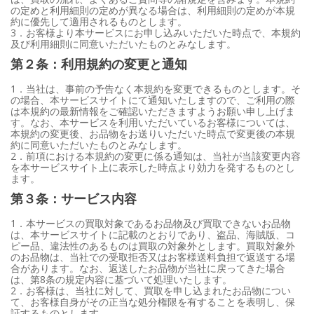
の定めと利用細則の定めが異なる場合は、利用細則の定めが本規
約に優先して適用されるものとします。
3．お客様より本サービスにお申し込みいただいた時点で、本規約
及び利用細則に同意いただいたものとみなします。
第２条：利用規約の変更と通知
1．当社は、事前の予告なく本規約を変更できるものとします。そ
の場合、本サービスサイトにて通知いたしますので、ご利用の際
は本規約の最新情報をご確認いただきますようお願い申し上げま
す。なお、本サービスを利用いただいているお客様については、
本規約の変更後、お品物をお送りいただいた時点で変更後の本規
約に同意いただいたものとみなします。
2．前項における本規約の変更に係る通知は、当社が当該変更内容
を本サービスサイト上に表示した時点より効力を発するものとし
ます。
第３条：サービス内容
1．本サービスの買取対象であるお品物及び買取できないお品物
は、本サービスサイトに記載のとおりであり、盗品、海賊版、コ
ピー品、違法性のあるものは買取の対象外とします。買取対象外
のお品物は、当社での受取拒否又はお客様送料負担で返送する場
合があります。なお、返送したお品物が当社に戻ってきた場合
は、第8条の規定内容に基づいて処理いたします。
2．お客様は、当社に対して、買取を申し込まれたお品物につい
て、お客様自身がその正当な処分権限を有することを表明し、保
証するものとします。