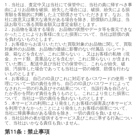
1．当社は、査定中又は当社にて保管中に、当社の責に帰すべき事
由によりお品物を破損、紛失した場合には、破損、紛失による損
害額を客観的に判断した上で賠償させていただきます。なお、当
社に故意又は重大な過失がある場合を除き、賠償額の上限は、当
該お取引に係る買取金額又は査定金額とします。
2．お品物を返送する場合、お品物の状態やデータ等を復元できな
かったことによりお客様に生じた損害について、当社は賠償の責
を負わないものとします。
3．お客様からお送りいただいた買取対象のお品物に関して、買取
対象外のお品物、お品物の価値に影響のない付属品（レシート、
袋、箱などを含むが、これに限らない）、又はお客様の私物（現
金、カード類、貴重品などを含むが、これに限らない）が含まれ
ていた際に、配送中及び当社での保管中に、これらが紛失、破
損、汚損等した場合であっても当社は一切の補償、賠償を行わな
いものとします。
4．お客様は、自己のID及びこれに対応するパスワードの使用・管
理について一切の責任を持ち、自己のID及びパスワードによって
なされた一切の行為及びその結果について、当該行為を自己がし
たか否かを問わず責任を負うものとし、これにより生じた損害に
ついて、当社は一切の責任を負わないものとします。
5．本サービスの利用により発生したお客様の損害及び本サービス
を利用できなかったことにより発生したお客様の損害について、
当社に帰責事由がある場合を除き、一切の責任を負いません。
6．当社以外の者が提供するサービス及びこれに準ずる行為につい
て、当社はいかなる責任も負いません。
第11条：禁止事項