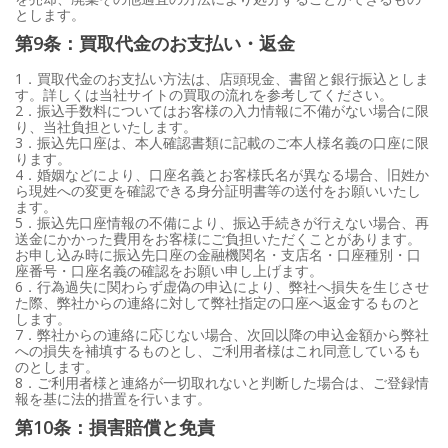
とします。
第9条：買取代金のお支払い・返金
1．買取代金のお支払い方法は、店頭現金、書留と銀行振込としま
す。詳しくは当社サイトの買取の流れを参考してください。
2．振込手数料についてはお客様の入力情報に不備がない場合に限
り、当社負担といたします。
3．振込先口座は、本人確認書類に記載のご本人様名義の口座に限
ります。
4．婚姻などにより、口座名義とお客様氏名が異なる場合、旧姓か
ら現姓への変更を確認できる身分証明書等の送付をお願いいたし
ます。
5．振込先口座情報の不備により、振込手続きが行えない場合、再
送金にかかった費用をお客様にご負担いただくことがあります。
お申し込み時に振込先口座の金融機関名・支店名・口座種別・口
座番号・口座名義の確認をお願い申し上げます。
6．行為過失に関わらず虚偽の申込により、弊社へ損失を生じさせ
た際、弊社からの連絡に対して弊社指定の口座へ返金するものと
します。
7．弊社からの連絡に応じない場合、次回以降の申込金額から弊社
への損失を補填するものとし、ご利用者様はこれ同意しているも
のとします。
8．ご利用者様と連絡が一切取れないと判断した場合は、ご登録情
報を基に法的措置を行います。
第10条：損害賠償と免責