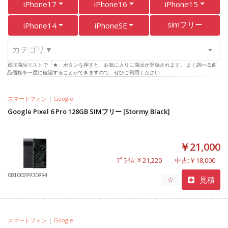
iPhone17
iPhone16
iPhone15
simフリー
iPhone14
iPhoneSE
カテゴリ▼
買取商品リストで「★」ボタンを押すと、お気に入りに商品が登録されます。 よく調べる商
品価格を一度に確認することができますので、ぜひご利用ください
スマートフォン
|
Google
Google Pixel 6 Pro 128GB SIMフリー [Stormy Black]
￥21,000
ﾌﾟﾗｲﾑ:￥21,220
中古:￥18,000
0810029930994
見積
☆
スマートフォン
|
Google