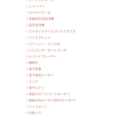
シェーバー
カーオーディオ
車載用空気清浄機
高圧洗浄機
ワイヤレスディスプレイアダプタ
ペンタブレット
フラッシュ・ストロボ
ミニコンポ・セットコンポ
レコードプレーヤー
腕時計
電子辞書
電子書籍リーダー
インク
電子ピアノ
有線ブロードバンドルーター
無線LANルーター(Wi-Fiルーター)
ヘッドセット
USBハブ