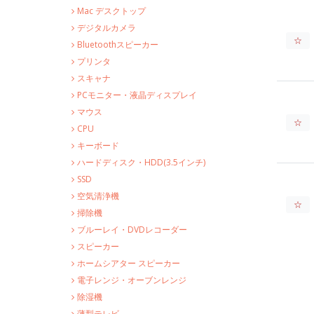
Mac デスクトップ
デジタルカメラ
☆
Bluetoothスピーカー
プリンタ
スキャナ
PCモニター・液晶ディスプレイ
マウス
☆
CPU
キーボード
ハードディスク・HDD(3.5インチ)
SSD
空気清浄機
☆
掃除機
ブルーレイ・DVDレコーダー
スピーカー
ホームシアター スピーカー
電子レンジ・オーブンレンジ
除湿機
薄型テレビ