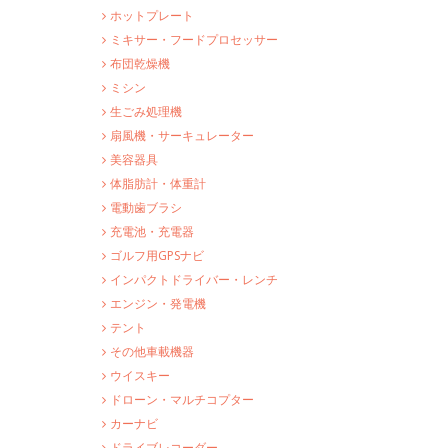
ホットプレート
ミキサー・フードプロセッサー
布団乾燥機
ミシン
生ごみ処理機
扇風機・サーキュレーター
美容器具
体脂肪計・体重計
電動歯ブラシ
充電池・充電器
ゴルフ用GPSナビ
インパクトドライバー・レンチ
エンジン・発電機
テント
その他車載機器
ウイスキー
ドローン・マルチコプター
カーナビ
ドライブレコーダー