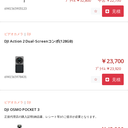
ﾌﾟﾗｲﾑ:￥32,800
中古:￥22,750
6941565905123
見積
☆
ビデオカメラ
|
DJI
DJI Action 2 Dual-Screenコンボ(128GB)
￥23,700
ﾌﾟﾗｲﾑ:￥23,920
6941565978431
見積
☆
ビデオカメラ
|
DJI
DJI OSMO POCKET 3
正規代理店の購入証明(納品書、レシート等)のご提示が必要となります。