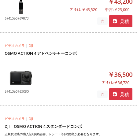
￥43,200
ﾌﾟﾗｲﾑ:￥43,520
中古:￥23,000
6941565969873
見積
☆
ビデオカメラ
|
DJI
OSMO ACTION 4 アドベンチャーコンボ
￥36,500
ﾌﾟﾗｲﾑ:￥36,720
6941565965080
見積
☆
ビデオカメラ
|
DJI
DJI OSMO ACTION 4 スタンダードコンボ
正規代理店の購入証明(納品書、レシート等)の提出が必要となります。