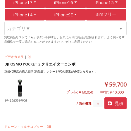
iPhone17
iPhone16
iPhone15
simフリー
iPhone14
iPhoneSE
カテゴリ▼
買取商品リストで「★」ボタンを押すと、お気に入りに商品が登録されます。 よく調べる商
品価格を一度に確認することができますので、ぜひご利用ください
ビデオカメラ
|
DJI
DJI OSMO POCKET 3 クリエイターコンボ
正規代理店の購入証明(納品書、レシート等)の提出が必要となります。
￥59,700
ﾌﾟﾗｲﾑ:￥60,050
中古:￥40,000
6941565969903
見積
☆
/ 強化機種
ドローン・マルチコプター
|
DJI